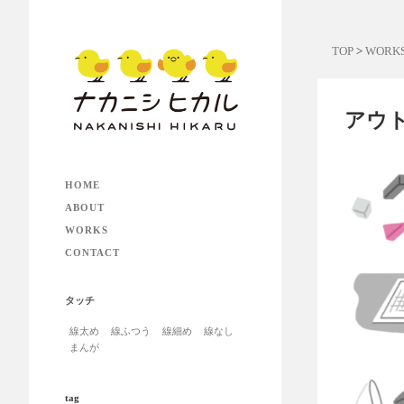
TOP
>
WORK
アウ
HOME
ABOUT
WORKS
CONTACT
タッチ
線太め
線ふつう
線細め
線なし
まんが
tag