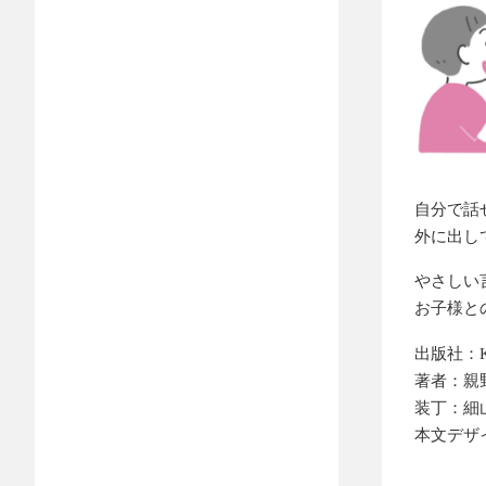
自分で話
外に出し
やさしい
お子様と
出版社：K
著者：親
装丁：細
本文デザ