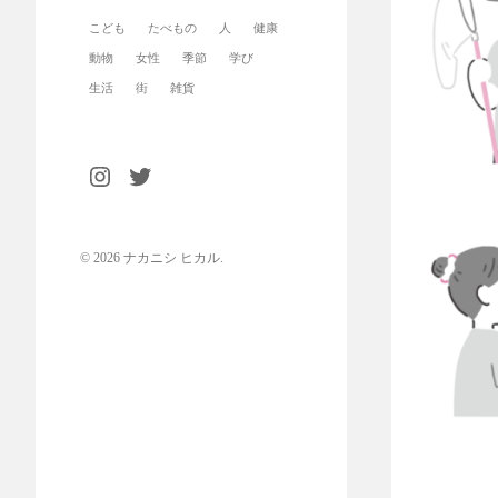
こども
たべもの
人
健康
動物
女性
季節
学び
生活
街
雑貨
© 2026
ナカニシ ヒカル
.