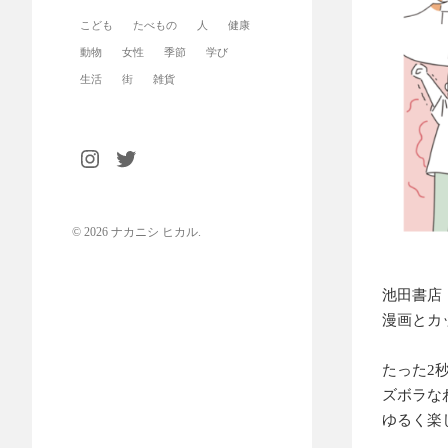
こども
たべもの
人
健康
動物
女性
季節
学び
生活
街
雑貨
© 2026
ナカニシ ヒカル
.
池田書店
漫画とカ
たった2
ズボラな
ゆるく楽