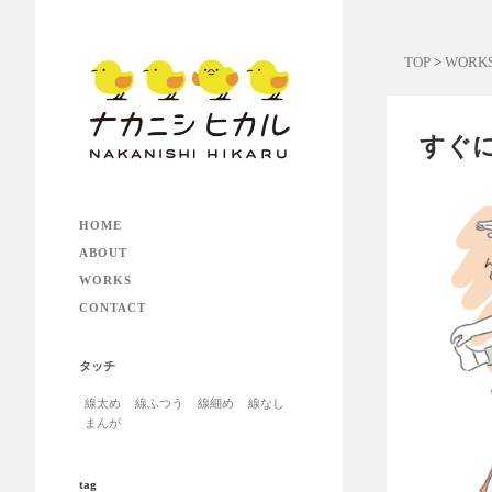
TOP
>
WORK
すぐに
HOME
ABOUT
WORKS
CONTACT
タッチ
線太め
線ふつう
線細め
線なし
まんが
tag