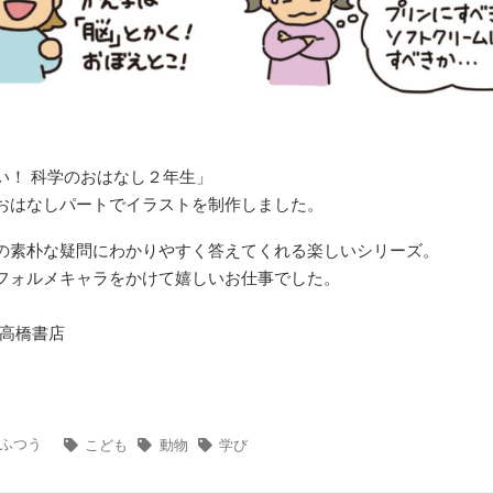
い！ 科学のおはなし２年生」
おはなしパートでイラストを制作しました。
の素朴な疑問にわかりやすく答えてくれる楽しいシリーズ。
フォルメキャラをかけて嬉しいお仕事でした。
 ‏ : ‎ 高橋書店
ふつう
こども
動物
学び