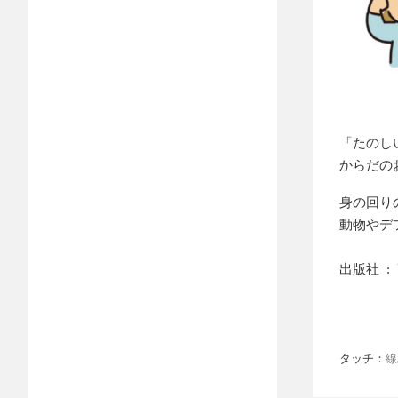
「たのし
からだの
身の回り
動物やデ
出版社
タッチ：
線