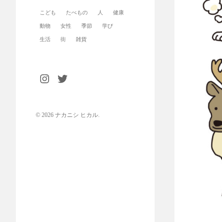
こども
たべもの
人
健康
動物
女性
季節
学び
生活
街
雑貨
© 2026
ナカニシ ヒカル
.