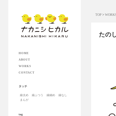
TOP
>
WORK
たの
HOME
ABOUT
WORKS
CONTACT
タッチ
線太め
線ふつう
線細め
線なし
まんが
tag